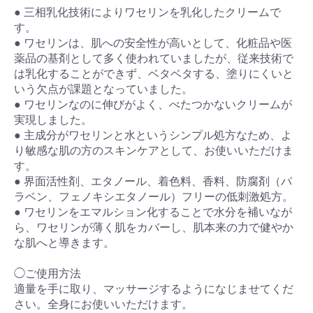
● 三相乳化技術によりワセリンを乳化したクリームで
す。
● ワセリンは、肌への安全性が高いとして、化粧品や医
薬品の基剤として多く使われていましたが、従来技術で
は乳化することができず、ベタベタする、塗りにくいと
いう欠点が課題となっていました。
● ワセリンなのに伸びがよく、べたつかないクリームが
実現しました。
● 主成分がワセリンと水というシンプル処方なため、よ
り敏感な肌の方のスキンケアとして、お使いいただけま
す。
● 界面活性剤、エタノール、着色料、香料、防腐剤（パ
ラベン、フェノキシエタノール）フリーの低刺激処方。
● ワセリンをエマルション化することで水分を補いなが
ら、ワセリンが薄く肌をカバーし、肌本来の力で健やか
な肌へと導きます。
◯ご使用方法
適量を手に取り、マッサージするようになじませてくだ
さい。全身にお使いいただけます。